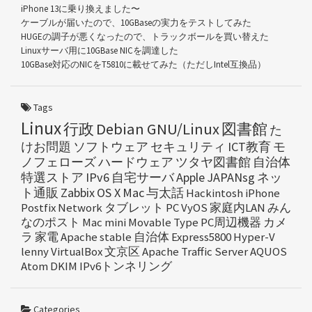
iPhone 13に乗り換えました〜
ケーブルが届いたので、10GBaseの実力をテストしてみた
HUGEの調子が悪くなったので、トラックボールを買い替えた
Linuxサーバ用に10GBase NICを調達した
10GBase対応のNICをT5810に載せてみた（ただしIntel互換品）
Tags
Linux
行政
Debian GNU/Linux
図書館
た
けお問題
ソフトウェア
セキュリティ
ICT教育
モ
ノフェローズ
ハードウェア
ツタヤ図書館
自治体
特選ストア
IPv6
自宅サーバ
Apple
JAPANsg
ネッ
ト通販
Zabbix
OS X
Mac
与太話
Hackintosh
iPhone
Postfix
Network
タブレット
PC
VyOS
家庭内LAN
みん
なのポスト
Mac mini
Movable Type
PC周辺機器
カメ
ラ
家電
Apache
stable
自治体
Express5800
Hyper-V
lenny
VirtualBox
文京区
Apache Traffic Server
AQUOS
Atom
DKIM
IPv6トンネリング
Categories