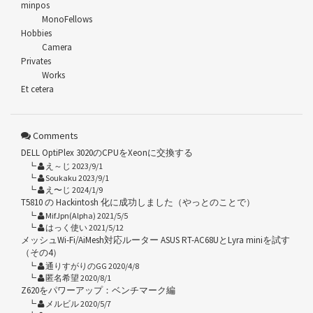
minpos
MonoFellows
Hobbies
Camera
Privates
Works
Et cetera
Comments
DELL OptiPlex 3020のCPUをXeonに交換する
え～じ 2023/9/1
Soukaku 2023/9/1
え〜じ 2024/1/9
T5810 の Hackintosh 化に成功しました（やっとのことで）
MifJpn(Alpha) 2021/5/5
はっく使い 2021/5/12
メッシュWi-Fi/AiMesh対応ルーター ASUS RT-AC68UとLyra miniを試す
（その4）
通りすがりのGG 2020/4/8
匿名希望 2020/8/1
Z620をパワーアップ：ベンチマーク編
メルビル 2020/5/7