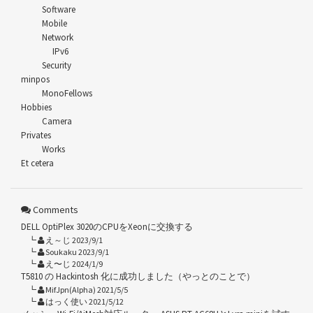
Software
Mobile
Network
IPv6
Security
minpos
MonoFellows
Hobbies
Camera
Privates
Works
Et cetera
Comments
DELL OptiPlex 3020のCPUをXeonに交換する
え～じ 2023/9/1
Soukaku 2023/9/1
え〜じ 2024/1/9
T5810 の Hackintosh 化に成功しました（やっとのことで）
MifJpn(Alpha) 2021/5/5
はっく使い 2021/5/12