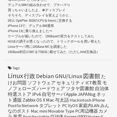
デュアルSIMの組み合わせで、プチハマり
買っちゃいましたよ、4Kディスプレイ
そろそろ、ディスプレイを変えようかと…
DELL OptiPlex 3020のCPUをXeonに交換する
iPhone 13で、デュアルSIM運用
iPhone 13に乗り換えました〜
ケーブルが届いたので、10GBaseの実力をテストしてみた
HUGEの調子が悪くなったので、トラックボールを買い替えた
Linuxサーバ用に10GBase NICを調達した
10GBase対応のNICをT5810に載せてみた（ただしIntel互換品）
Tags
Linux
行政
Debian GNU/Linux
図書館
た
けお問題
ソフトウェア
セキュリティ
ICT教育
モ
ノフェローズ
ハードウェア
ツタヤ図書館
自治体
特選ストア
IPv6
自宅サーバ
Apple
JAPANsg
ネッ
ト通販
Zabbix
OS X
Mac
与太話
Hackintosh
iPhone
Postfix
Network
タブレット
PC
VyOS
家庭内LAN
みん
なのポスト
Mac mini
Movable Type
PC周辺機器
カメ
ラ
家電
Apache
stable
自治体
Express5800
Hyper-V