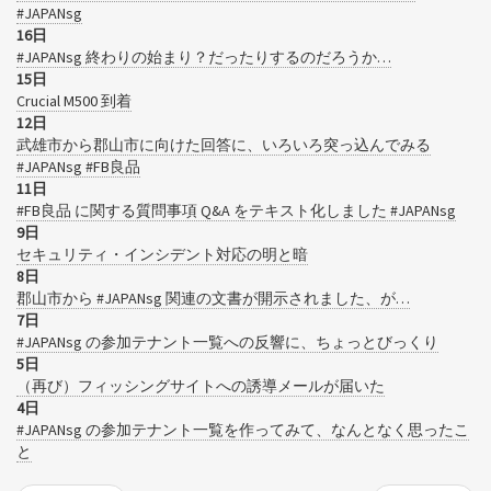
#JAPANsg
16日
#JAPANsg 終わりの始まり？だったりするのだろうか…
15日
Crucial M500 到着
12日
武雄市から郡山市に向けた回答に、いろいろ突っ込んでみる
#JAPANsg #FB良品
11日
#FB良品 に関する質問事項 Q&A をテキスト化しました #JAPANsg
9日
セキュリティ・インシデント対応の明と暗
8日
郡山市から #JAPANsg 関連の文書が開示されました、が…
7日
#JAPANsg の参加テナント一覧への反響に、ちょっとびっくり
5日
（再び）フィッシングサイトへの誘導メールが届いた
4日
#JAPANsg の参加テナント一覧を作ってみて、なんとなく思ったこ
と