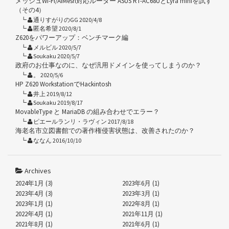
メッシュWi-Fi/AiMesh対応ルーター ASUS RT-AC68UとLyra miniを試す
（その4）
通りすがりのGG 2020/4/8
匿名希望 2020/8/1
Z620をパワーアップ：ベンチマーク編
メルビル 2020/5/7
Soukaku 2020/5/7
政府のお仕事なのに、なぜ汎用ドメインを使ってしまうのか？
。 2020/5/6
HP Z620 WorkstationでHackintosh
井上 2019/8/12
Soukaku 2019/8/17
MovableType と MariaDB の組み合わせでエラー？
ピエールランリ・ラヴィン 2017/8/18
海老名市立図書館での著作権侵害状態は、改善されたのか？
ななん 2016/10/10
Archives
2024年1月 (3)
2023年6月 (1)
2023年4月 (3)
2023年3月 (1)
2023年1月 (1)
2022年8月 (1)
2022年4月 (1)
2021年11月 (1)
2021年8月 (1)
2021年6月 (1)