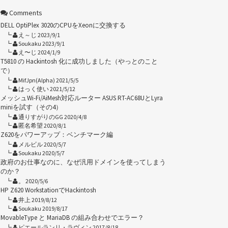
Comments
DELL OptiPlex 3020のCPUをXeonに交換する
え～じ 2023/9/1
Soukaku 2023/9/1
え〜じ 2024/1/9
T5810 の Hackintosh 化に成功しました（やっとのこと
で）
MifJpn(Alpha) 2021/5/5
はっく使い 2021/5/12
メッシュWi-Fi/AiMesh対応ルーター ASUS RT-AC68UとLyra
miniを試す（その4）
通りすがりのGG 2020/4/8
匿名希望 2020/8/1
Z620をパワーアップ：ベンチマーク編
メルビル 2020/5/7
Soukaku 2020/5/7
政府のお仕事なのに、なぜ汎用ドメインを使ってしまう
のか？
。 2020/5/6
HP Z620 WorkstationでHackintosh
井上 2019/8/12
Soukaku 2019/8/17
MovableType と MariaDB の組み合わせでエラー？
ピエールランリ・ラヴィン 2017/8/18