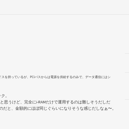
ーフェイスを持っているが、PCIバスからは電源を供給するのみで、データ通信にはシ
ック。
と思うけど、完全にi-RAMだけで運用するのは難しそうだしだ
準備するのだと、金額的にほぼ同じぐらいになりそうな感じだしなぁ〜。