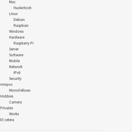
Mac
Hackintosh
Linux
Debian
Raspbian
Windows
Hardware
Raspberry Pi
Server
Software
Mobile
Network
IPv6
Security
minpos
MonoFellows
Hobbies
Camera
Privates
Works
Et cetera