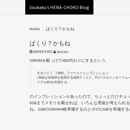
Soukaku's HENA-CHOKO Blog
Home
ぱくり？かもね
ぱくり？かもね
2005年8月20日
Soukaku
SDRAMを載っけてHDD代わりにするという、
ギガバイト「i-RAM」ファーストインプレッション
:
i-RAMはSDRAMを使用するRAMディスク。PCIバスのインタ
リアルATAを利用する。
のインプレッションがあったので、ちょっとだけチェ
8GBまでメモリを載せれば、いろんな用途が考えられる
ね。2GBのSDRAM4枚準備するのとCFの12GBを