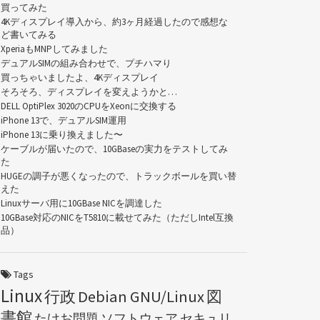
買ってみた
4Kディスプレイ導入から、約3ヶ月経過したので感想な
ど書いてみる
XperiaもMNPしてみました
デュアルSIMの組み合わせで、プチハマり
買っちゃいましたよ、4Kディスプレイ
そろそろ、ディスプレイを変えようかと…
DELL OptiPlex 3020のCPUをXeonに交換する
iPhone 13で、デュアルSIM運用
iPhone 13に乗り換えました〜
ケーブルが届いたので、10GBaseの実力をテストしてみ
た
HUGEの調子が悪くなったので、トラックボールを買い替
えた
Linuxサーバ用に10GBase NICを調達した
10GBase対応のNICをT5810に載せてみた（ただしIntel互換
品）
Tags
Linux
行政
Debian GNU/Linux
図
書館
たけお問題
ソフトウェア
セキュリ