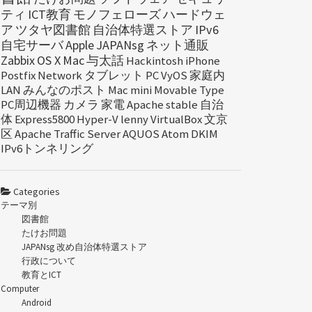
ティ
ICT教育
モノフェローズ
ハードウェ
ア
ツタヤ図書館
自治体特選ストア
IPv6
自宅サーバ
Apple
JAPANsg
ネット通販
Zabbix
OS X
Mac
与太話
Hackintosh
iPhone
Postfix
Network
タブレット
PC
VyOS
家庭内
LAN
みんなのポスト
Mac mini
Movable Type
PC周辺機器
カメラ
家電
Apache
stable
自治
体
Express5800
Hyper-V
lenny
VirtualBox
文京
区
Apache Traffic Server
AQUOS
Atom
DKIM
IPv6トンネリング
Categories
テーマ別
図書館
たけお問題
JAPANsg 改め自治体特選ストア
行政について
教育とICT
Computer
Android