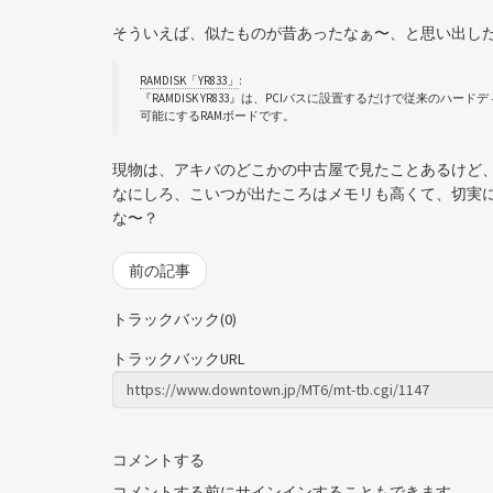
そういえば、似たものが昔あったなぁ〜、と思い出し
RAMDISK「YR833」
:
『RAMDISK YR833』は、PCIバスに設置するだけで従来
可能にするRAMボードです。
現物は、アキバのどこかの中古屋で見たことあるけど
なにしろ、こいつが出たころはメモリも高くて、切実
な〜？
前の記事
トラックバック(0)
トラックバックURL
コメントする
コメントする前に
サインイン
することもできます。