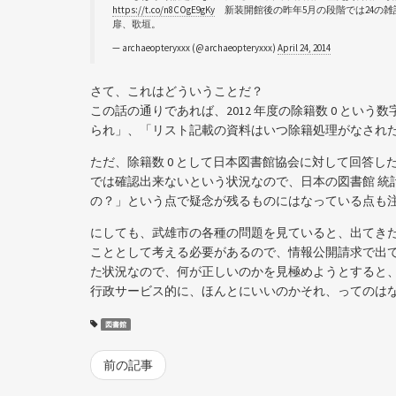
https://t.co/n8COgE9gKy
新装開館後の昨年5月の段階では24の
扉、歌垣。
— archaeopteryxxx (@archaeopteryxxx)
April 24, 2014
さて、これはどういうことだ？
この話の通りであれば、2012 年度の除籍数 0 と
られ」、「リスト記載の資料はいつ除籍処理がなされ
ただ、除籍数 0 として日本図書館協会に対して回答
では確認出来ないという状況なので、日本の図書館 統計
の？」という点で疑念が残るものにはなっている点も
にしても、武雄市の各種の問題を見ていると、出てき
こととして考える必要があるので、情報公開請求で出
た状況なので、何が正しいのかを見極めようとすると
行政サービス的に、ほんとにいいのかそれ、ってのは
図書館
前の記事