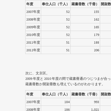
年度
奉仕人口（千人）
蔵書冊数（千冊）
開架
2007年度
52
155
2008年度
52
162
2009年度
52
165
2010年度
52
179
2011年度
51
188
2012年度
51
206
次に、文京区。
2009 年度と 2010 年度の間で蔵書冊通のつじつ
蔵書冊数か開架冊数も増えているのがわかります。
年度
奉仕人口（千人）
蔵書冊数（千冊）
開架
2007年度
184
993
2008年度
186
1,021