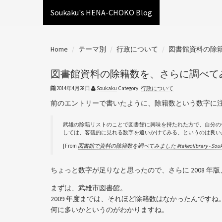
Soukaku's HENA-CHOKO Blog
Home
テーマ別
行政について
図書館資料の除籍数を
図書館資料の除籍数を、さらに調べてみた #t
2014年4月28日
Soukaku
Category:
行政について
前のエントリーで書いたように、除籍数という数字に
武雄の除籍リストのことで図書館に興味を持たれた方で、自分の
しては、客観的に見れる数字を追いかけてみる、というのは良い
[From
図書館で資料の除籍数を調べてみました #takeolibrary - Souka
ちょっと数字が足りなと思ったので、さらに 2008 年版、
まずは、武雄市図書館。
2009 年度までは、それほど除籍数はなかったんです
何に多いかというのがわかりますね。