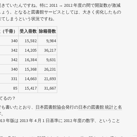
たんですね。特に 2011 → 2012 年度の間で開架数が激減
しょう。となると図書館サービスとしては、大きく劣化したもの
来てしまうという状況ですね。
数（千冊）
受入冊数
除籍冊数
340
15,582
9,984
342
14,205
36,217
342
16,384
9,631
340
15,368
26,231
331
14,663
21,693
85
15,417
31,667
てるの？
でも書いたとおり、
日本図書館協会
発行の
日本の図書館 統計と名
字。
年版は 2013 年 4 月 1 日基準に 2012 年度の数字、ということ