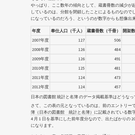
やっぱり、ここ数年の傾向として、蔵書冊数の減少が起きてい
しているのは、分館を閉鎖したことによるものなので
になっているのだろう、というのが数字からも想像出
年度
奉仕人口（千人）
蔵書冊数（千冊）
開架
2007年度
127
506
2008年度
126
484
2009年度
126
491
2010年度
125
481
2011年度
124
473
2012年度
124
457
日本の図書館 統計と名簿 のデータ掲載基準はどうなっ
さて、この表の元となっているのは、前のエントリー
簿（日本の図書館 統計と名簿）
に記載されている数
4 月 1 日を基準にした前年度分なので、出たばかりの 2013 
になります。