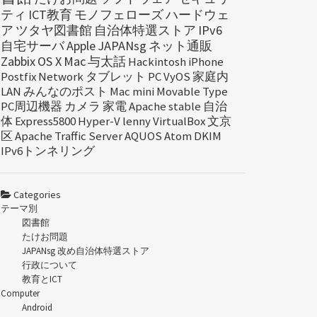
ティ
ICT教育
モノフェローズ
ハードウェ
ア
ツタヤ図書館
自治体特選ストア
IPv6
自宅サーバ
Apple
JAPANsg
ネット通販
Zabbix
OS X
Mac
与太話
Hackintosh
iPhone
Postfix
Network
タブレット
PC
VyOS
家庭内
LAN
みんなのポスト
Mac mini
Movable Type
PC周辺機器
カメラ
家電
Apache
stable
自治
体
Express5800
Hyper-V
lenny
VirtualBox
文京
区
Apache Traffic Server
AQUOS
Atom
DKIM
IPv6トンネリング
Categories
テーマ別
図書館
たけお問題
JAPANsg 改め自治体特選ストア
行政について
教育とICT
Computer
Android