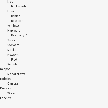
Mac
Hackintosh
Linux
Debian
Raspbian
Windows
Hardware
Raspberry Pi
Server
Software
Mobile
Network
IPv6
Security
minpos
MonoFellows
Hobbies
Camera
Privates
Works
Et cetera