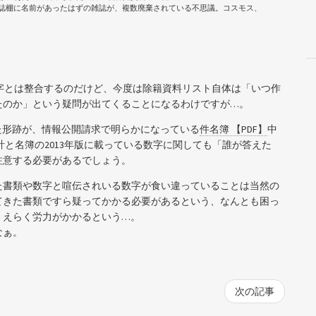
雑誌棚に名前があったはずの雑誌が、複数廃棄されている不思議。コスモス、
いう数字とは整合するのだけど、今度は除籍資料リスト自体は「いつ作
たのか」という疑問が出てくることになるわけですが…。
した形跡が、情報公開請求で明らかになっている
件名簿 【PDF】
中
と名簿の2013年版に載っている数字に関しても「誰が答えた
注意する必要があるでしょう。
た書類や数字と喧伝されいる数字が食い違っていることは当然の
てきた書類ですら疑ってかかる必要があるという、なんとも困っ
、えらく労力がかかるという…。
なぁ。
次の記事