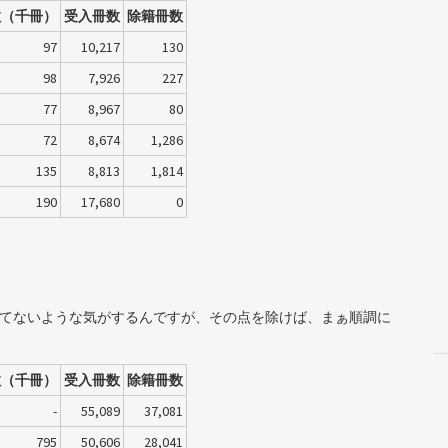
数（千冊）
受入冊数
除籍冊数
97
10,217
130
98
7,926
227
77
8,967
80
72
8,674
1,286
135
8,813
1,814
190
17,680
0
まが合ってないような気がするんですが、その点を除けば、まぁ順調に
数（千冊）
受入冊数
除籍冊数
-
55,089
37,081
795
50,606
28,041