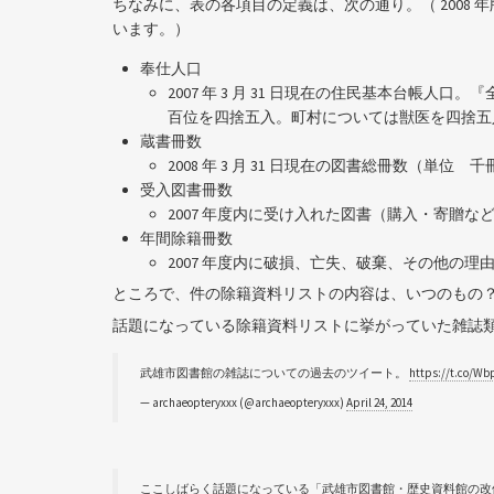
ちなみに、表の各項目の定義は、次の通り。（ 2008
います。）
奉仕人口
2007 年 3 月 31 日現在の住民基本台帳
百位を四捨五入。町村については獣医を四捨五
蔵書冊数
2008 年 3 月 31 日現在の図書総冊数（単
受入図書冊数
2007 年度内に受け入れた図書（購入・寄贈
年間除籍冊数
2007 年度内に破損、亡失、破棄、その他の理
ところで、件の除籍資料リストの内容は、いつのもの
話題になっている除籍資料リストに挙がっていた雑誌
武雄市図書館の雑誌についての過去のツイート。
https://t.co/W
— archaeopteryxxx (@archaeopteryxxx)
April 24, 2014
ここしばらく話題になっている「武雄市図書館・歴史資料館の改