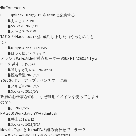
Comments
DELL OptiPlex 3020のCPUをXeonに交換する
え～じ 2023/9/1
Soukaku 2023/9/1
え〜じ 2024/1/9
T5810 の Hackintosh 化に成功しました（やっとのこと
で）
MifJpn(Alpha) 2021/5/5
はっく使い 2021/5/12
メッシュWi-Fi/AiMesh対応ルーター ASUS RT-AC68UとLyra
miniを試す（その4）
通りすがりのGG 2020/4/8
匿名希望 2020/8/1
Z620をパワーアップ：ベンチマーク編
メルビル 2020/5/7
Soukaku 2020/5/7
政府のお仕事なのに、なぜ汎用ドメインを使ってしまう
のか？
。 2020/5/6
HP Z620 WorkstationでHackintosh
井上 2019/8/12
Soukaku 2019/8/17
MovableType と MariaDB の組み合わせでエラー？
ピエールランリ・ラヴィン 2017/8/18