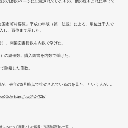
 年版の凡例のページに記載されていたもの。他の版もこれに準じて
人口。『全国市町村要覧』平成19年版（第一法規）による。単位は千人で
入し、百位まで示した。
位 千冊）。開架図書冊数を内数で挙げた。
など）の総冊数。購入図書を内数で挙げた。
由で除籍した冊数。
？
類が、去年の5月時点で排架されているのを見た、という人が…。
bpgoDGxAw
https://t.co/JPs0yf7ZbV
修にあたって廃棄された蔵書・視聴覚資料の一覧」。