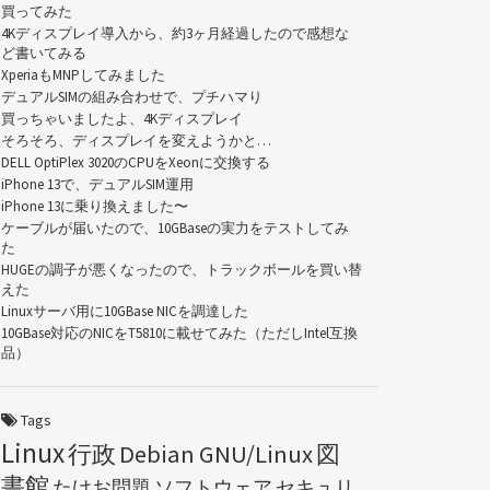
買ってみた
4Kディスプレイ導入から、約3ヶ月経過したので感想な
ど書いてみる
XperiaもMNPしてみました
デュアルSIMの組み合わせで、プチハマり
買っちゃいましたよ、4Kディスプレイ
そろそろ、ディスプレイを変えようかと…
DELL OptiPlex 3020のCPUをXeonに交換する
iPhone 13で、デュアルSIM運用
iPhone 13に乗り換えました〜
ケーブルが届いたので、10GBaseの実力をテストしてみ
た
HUGEの調子が悪くなったので、トラックボールを買い替
えた
Linuxサーバ用に10GBase NICを調達した
10GBase対応のNICをT5810に載せてみた（ただしIntel互換
品）
Tags
Linux
行政
Debian GNU/Linux
図
書館
たけお問題
ソフトウェア
セキュリ