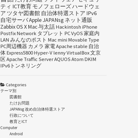
ティ
ICT教育
モノフェローズ
ハードウェ
ア
ツタヤ図書館
自治体特選ストア
IPv6
自宅サーバ
Apple
JAPANsg
ネット通販
Zabbix
OS X
Mac
与太話
Hackintosh
iPhone
Postfix
Network
タブレット
PC
VyOS
家庭内
LAN
みんなのポスト
Mac mini
Movable Type
PC周辺機器
カメラ
家電
Apache
stable
自治
体
Express5800
Hyper-V
lenny
VirtualBox
文京
区
Apache Traffic Server
AQUOS
Atom
DKIM
IPv6トンネリング
Categories
テーマ別
図書館
たけお問題
JAPANsg 改め自治体特選ストア
行政について
教育とICT
Computer
Android