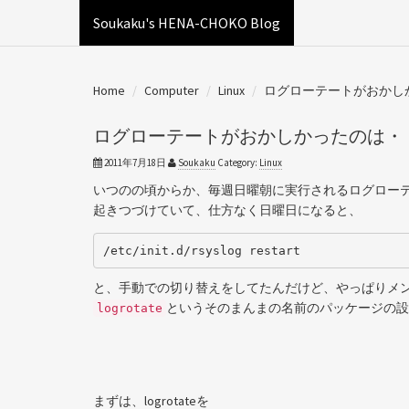
Soukaku's HENA-CHOKO Blog
Home
Computer
Linux
ログローテートがおかし
ログローテートがおかしかったのは・
2011年7月18日
Soukaku
Category:
Linux
いつのの頃からか、毎週日曜朝に実行されるログローテー
起きつづけていて、仕方なく日曜日になると、
/etc/init.d/rsyslog restart
と、手動での切り替えをしてたんだけど、やっぱりメ
というそのまんまの名前のパッケージの設
logrotate
まずは、logrotateを