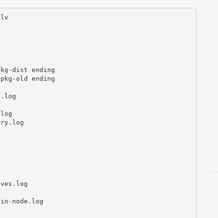
lv

kg-dist ending

pkg-old ending

.log

log

ry.log



ves.log

in-node.log
