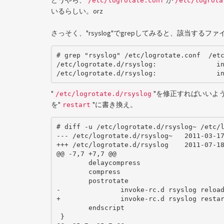
どうやら、
か
/etc/logrotate.conf
/etc/logrota
いるらしい。orz
さっそく、"rsyslog"でgrepしてみると、該当するフ
# grep "rsyslog" /etc/logrotate.conf  /etc
/etc/logrotate.d/rsyslog:		invoke-rc.d rsyslog reload > /dev/null

"
"を修正すればいいよ
/etc/logrotate.d/rsyslog
を"
"に書き換え。
restart
# diff -u /etc/logrotate.d/rsyslog~ /etc/l
--- /etc/logrotate.d/rsyslog~	2011-03-17 00:29:09.000000000 +0900

+++ /etc/logrotate.d/rsyslog	2011-07-18 21:13:23.000000000 +0900

@@ -7,7 +7,7 @@

 	delaycompress

 	compress

 	postrotate

-		invoke-rc.d rsyslog reload > /dev/null

+		invoke-rc.d rsyslog restart > /dev/null

 	endscript

 }
