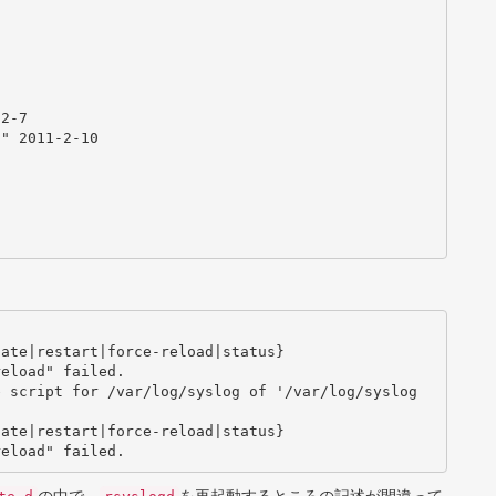


ate|restart|force-reload|status}

eload" failed.

 script for /var/log/syslog of '/var/log/syslog

ate|restart|force-reload|status}
