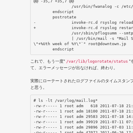
@@ -35,7 +35,7 @@

 		/usr/bin/fwanalog -c /etc/fwanalog/fwanalog.opts 2>&1 > /dev/null

 	endscript

 	postrotate

-		invoke-rc.d rsyslog reload > /dev/null

+		invoke-rc.d rsyslog restart > /dev/null

 		/usr/sbin/pflogsumm --smtpd_stats --detail 25 /var/log/mail.log.1 \

 		| /usr/bin/mail -s "Mail Statistics `/bin/hostname`: `LANG=C /bin/date -u 
\"+%Uth week of %Y\"`" root@downtown.jp

 	endscript
これで、もう一度"
"
/var/lib/logorotate/status
て、エラーメッセージが出なければ、終わり。
実際にローテートされたログファイルのタイムスタン
と思う。
# ls -lt /var/log/mail.log*

-rw-r----- 1 root adm   618 2011-07-18 21:
-rw-r----- 1 root adm 18100 2011-07-18 21:
-rw-r----- 1 root adm 29583 2011-07-18 14:
-rw-r----- 1 root adm 39919 2011-07-11 07:
-rw-r----- 1 root adm 29896 2011-07-03 11:
-rw-r----- 1 root adm 47072 2011-06-26 17: