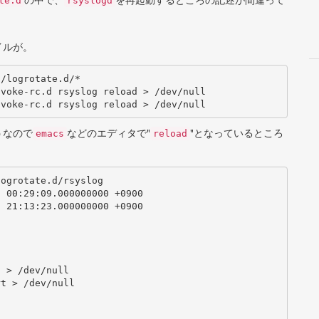
の中で、
を再起動するところの記述が間違って
te.d
rsyslogd
ァイルが。
/logrotate.d/*

うなので
などのエディタで"
"となっているところ
emacs
reload
ogrotate.d/rsyslog
