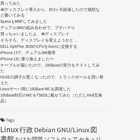
買ってみた
4Kディスプレイ導入から、約3ヶ月経過したので感想な
ど書いてみる
XperiaもMNPしてみました
デュアルSIMの組み合わせで、プチハマり
買っちゃいましたよ、4Kディスプレイ
そろそろ、ディスプレイを変えようかと…
DELL OptiPlex 3020のCPUをXeonに交換する
iPhone 13で、デュアルSIM運用
iPhone 13に乗り換えました〜
ケーブルが届いたので、10GBaseの実力をテストしてみ
た
HUGEの調子が悪くなったので、トラックボールを買い替
えた
Linuxサーバ用に10GBase NICを調達した
10GBase対応のNICをT5810に載せてみた（ただしIntel互換
品）
Tags
Linux
行政
Debian GNU/Linux
図
書館
たけお問題
ソフトウェア
セキュリ