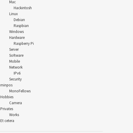
Mac
Hackintosh
Linux
Debian
Raspbian
Windows
Hardware
Raspberry Pi
Server
Software
Mobile
Network
IPv6
Security
minpos
MonoFellows
Hobbies
Camera
Privates
Works
Et cetera