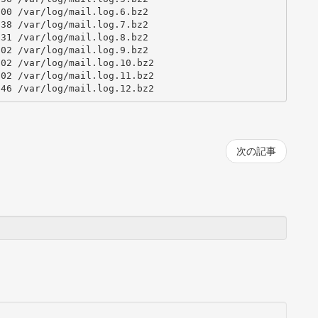
00 /var/log/mail.log.6.bz2

38 /var/log/mail.log.7.bz2

31 /var/log/mail.log.8.bz2

02 /var/log/mail.log.9.bz2

02 /var/log/mail.log.10.bz2

02 /var/log/mail.log.11.bz2

:46 /var/log/mail.log.12.bz2
次の記事