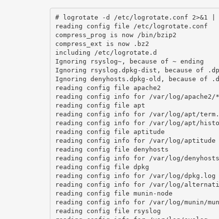
# logrotate -d /etc/logrotate.conf 2>&1 | 
reading config file /etc/logrotate.conf

compress_prog is now /bin/bzip2

compress_ext is now .bz2

including /etc/logrotate.d

Ignoring rsyslog~, because of ~ ending

Ignoring rsyslog.dpkg-dist, because of .dp
Ignoring denyhosts.dpkg-old, because of .d
reading config file apache2

reading config info for /var/log/apache2/*
reading config file apt

reading config info for /var/log/apt/term.
reading config info for /var/log/apt/histo
reading config file aptitude

reading config info for /var/log/aptitude

reading config file denyhosts

reading config info for /var/log/denyhosts
reading config file dpkg

reading config info for /var/log/dpkg.log

reading config info for /var/log/alternati
reading config file munin-node

reading config info for /var/log/munin/mun
reading config file rsyslog
