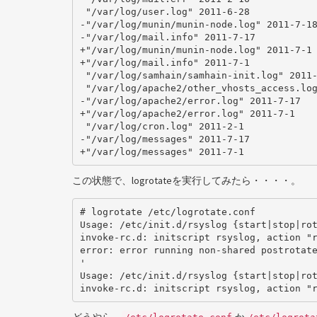
 "/var/log/user.log" 2011-6-28

-"/var/log/munin/munin-node.log" 2011-7-18
-"/var/log/mail.info" 2011-7-17

+"/var/log/munin/munin-node.log" 2011-7-1

+"/var/log/mail.info" 2011-7-1

 "/var/log/samhain/samhain-init.log" 2011-2-7

 "/var/log/apache2/other_vhosts_access.log" 2011-2-10

-"/var/log/apache2/error.log" 2011-7-17

+"/var/log/apache2/error.log" 2011-7-1

 "/var/log/cron.log" 2011-2-1

-"/var/log/messages" 2011-7-17

+"/var/log/messages" 2011-7-1
この状態で、logrotateを実行してみたら・・・・。
# logrotate /etc/logrotate.conf

Usage: /etc/init.d/rsyslog {start|stop|rot
invoke-rc.d: initscript rsyslog, action "r
error: error running non-shared postrotate
'

Usage: /etc/init.d/rsyslog {start|stop|rot