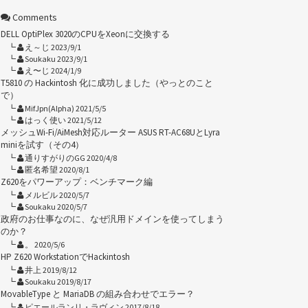
Comments
DELL OptiPlex 3020のCPUをXeonに交換する
え～じ 2023/9/1
Soukaku 2023/9/1
え〜じ 2024/1/9
T5810 の Hackintosh 化に成功しました（やっとのこと
で）
MifJpn(Alpha) 2021/5/5
はっく使い 2021/5/12
メッシュWi-Fi/AiMesh対応ルーター ASUS RT-AC68UとLyra
miniを試す（その4）
通りすがりのGG 2020/4/8
匿名希望 2020/8/1
Z620をパワーアップ：ベンチマーク編
メルビル 2020/5/7
Soukaku 2020/5/7
政府のお仕事なのに、なぜ汎用ドメインを使ってしまう
のか？
。 2020/5/6
HP Z620 WorkstationでHackintosh
井上 2019/8/12
Soukaku 2019/8/17
MovableType と MariaDB の組み合わせでエラー？
ピエールランリ・ラヴィン 2017/8/18