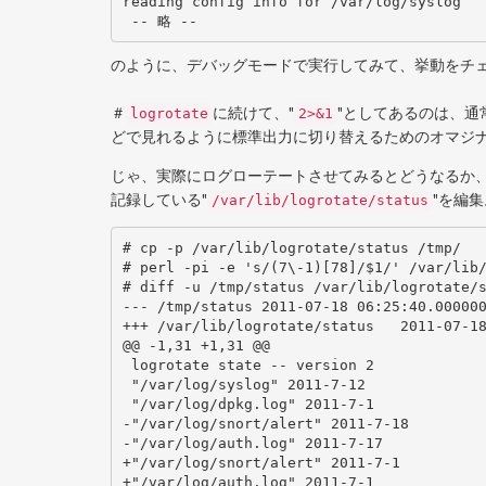
reading config info for /var/log/syslog

 -- 略 --
のように、デバッグモードで実行してみて、挙動をチ
＃
に続けて、"
"としてあるのは、
logrotate
2>&1
どで見れるように標準出力に切り替えるためのオマジ
じゃ、実際にログローテートさせてみるとどうなるか
記録している"
"を編集
/var/lib/logrotate/status
# cp -p /var/lib/logrotate/status /tmp/

# perl -pi -e 's/(7\-1)[78]/$1/' /var/lib/
# diff -u /tmp/status /var/lib/logrotate/s
--- /tmp/status	2011-07-18 06:25:40.000000000 +0900

+++ /var/lib/logrotate/status	2011-07-18 20:58:03.000000000 +0900

@@ -1,31 +1,31 @@

 logrotate state -- version 2

 "/var/log/syslog" 2011-7-12

 "/var/log/dpkg.log" 2011-7-1

-"/var/log/snort/alert" 2011-7-18

-"/var/log/auth.log" 2011-7-17

+"/var/log/snort/alert" 2011-7-1

+"/var/log/auth.log" 2011-7-1
